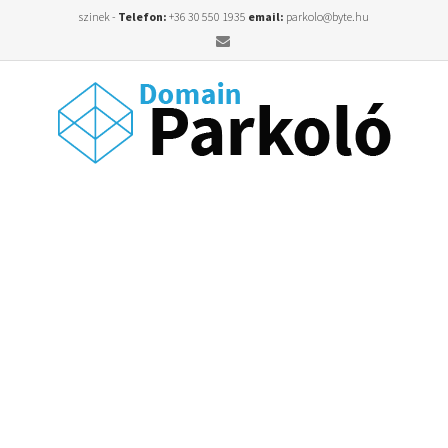
szinek -
Telefon:
+36 30 550 1935
email:
parkolo@byte.hu
Email