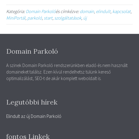
Kategória:
Domain Parkoló
és címkézve:
domain
,
elindult
,
kapcsolat
,
MiniPortál
,
parkoló
,
start
,
szolgáltatások
,
új
Domain Parkoló
A szinek Domain Parkoló rendszerünkben eladó és nem használt
domaineket találsz. Ezen kívül rendelhetsz tülünk kereső
optimalizálást, SEO-t de akár komplett weboldalt is.
Legutóbbi hírek
Elindult az új Domain Parkoló
fontos Linkek