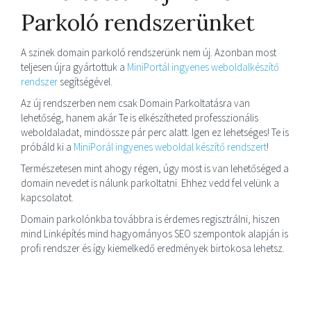
Parkoló rendszerünket
A szinek domain parkoló rendszerünk nem új. Azonban most
teljesen újra gyártottuk a
MiniPortál ingyenes weboldalkészítő
rendszer
segítségével.
Az új rendszerben nem csak Domain Parkoltatásra van
lehetőség, hanem akár Te is elkészítheted professzionális
weboldaladat, mindössze pár perc alatt. Igen ez lehetséges! Te is
próbáld ki a
MiniPorál ingyenes weboldal készítő rendszert
!
Természetesen mint ahogy régen, úgy most is van lehetőséged a
domain nevedet is nálunk parkoltatni. Ehhez vedd fel velünk a
kapcsolatot.
Domain parkolónkba továbbra is érdemes regisztrálni, hiszen
mind Linképítés mind hagyományos SEO szempontok alapján is
profi rendszer és így kiemelkedő eredmények birtokosa lehetsz.