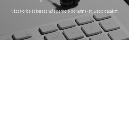
Nézz körbe és keress más parkoló domaineket, weboldalakat.