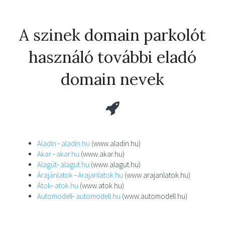
A szinek domain parkolót
használó további eladó
domain nevek
Aladin
-
aladin.hu
(www.aladin.hu)
Akar
-
akar.hu
(www.akar.hu)
Alagút
-
alagut.hu
(www.alagut.hu)
Árajánlatok
-
Arajanlatok.hu
(www.arajanlatok.hu)
Átok
-
atok.hu
(www.atok.hu)
Automodell
-
automodell.hu
(www.automodell.hu)