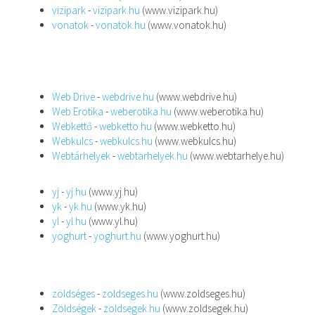
vizipark
-
vizipark.hu
(www.vizipark.hu)
vonatok
-
vonatok.hu
(www.vonatok.hu)
Web Drive
-
webdrive.hu
(www.webdrive.hu)
Web Erotika
-
weberotika.hu
(www.weberotika.hu)
Webkettő
-
webketto.hu
(www.webketto.hu)
Webkulcs
-
webkulcs.hu
(www.webkulcs.hu)
Webtárhelyek
-
webtarhelyek.hu
(www.webtarhelye.hu)
yj
-
yj.hu
(www.yj.hu)
yk
-
yk.hu
(www.yk.hu)
yl
-
yl.hu
(www.yl.hu)
yoghurt
-
yoghurt.hu
(www.yoghurt.hu)
zöldséges
-
zoldseges.hu
(www.zoldseges.hu)
Zöldségek
-
zoldsegek.hu
(www.zoldsegek.hu)