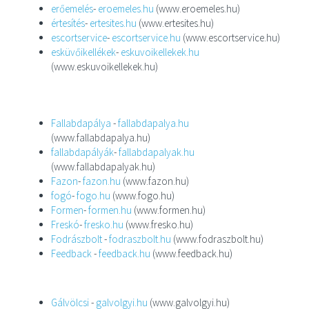
erőemelés
-
eroemeles.hu
(www.eroemeles.hu)
értesítés
-
ertesites.hu
(www.ertesites.hu)
escortservice
-
escortservice.hu
(www.escortservice.hu)
esküvőikellékek
-
eskuvoikellekek.hu
(www.eskuvoikellekek.hu)
Fallabdapálya
-
fallabdapalya.hu
(www.fallabdapalya.hu)
fallabdapályák
-
fallabdapalyak.hu
(www.fallabdapalyak.hu)
Fazon
-
fazon.hu
(www.fazon.hu)
fogó
-
fogo.hu
(www.fogo.hu)
Formen
-
formen.hu
(www.formen.hu)
Freskó
-
fresko.hu
(www.fresko.hu)
Fodrászbolt
-
fodraszbolt.hu
(www.fodraszbolt.hu)
Feedback
-
feedback.hu
(www.feedback.hu)
Gálvölcsi
-
galvolgyi.hu
(www.galvolgyi.hu)