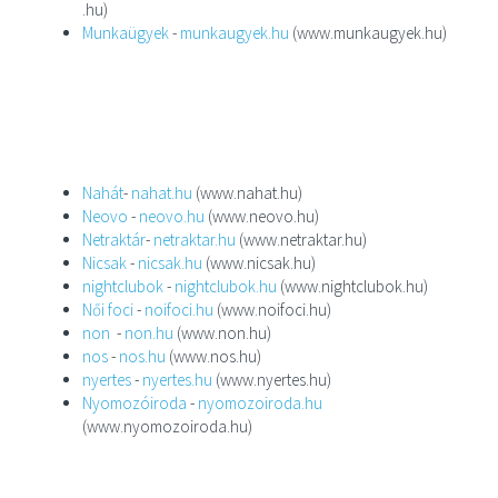
.hu)
Munkaügyek
-
munkaugyek.hu
(www.munkaugyek.hu)
Nahát
-
nahat.hu
(www.nahat.hu)
Neovo
-
neovo.hu
(www.neovo.hu)
Netraktár
-
netraktar.hu
(www.netraktar.hu)
Nicsak
-
nicsak.hu
(www.nicsak.hu)
nightclubok
-
nightclubok.hu
(www.nightclubok.hu)
Női foci
-
noifoci.hu
(www.noifoci.hu)
non
-
non.hu
(www.non.hu)
nos
-
nos.hu
(www.nos.hu)
nyertes
-
nyertes.hu
(www.nyertes.hu)
Nyomozóiroda
-
nyomozoiroda.hu
(www.nyomozoiroda.hu)