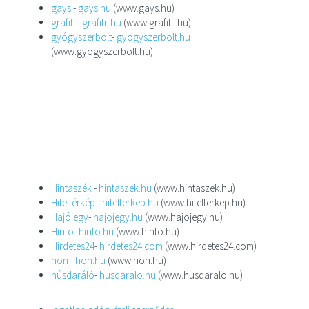
gays
-
gays.hu
(www.gays.hu)
grafiti
-
grafiti .hu
(www.grafiti .hu)
gyógyszerbolt
-
gyogyszerbolt.hu
(www.gyogyszerbolt.hu)
Hintaszék
-
hintaszek.hu
(www.hintaszek.hu)
Hiteltérkép
-
hitelterkep.hu
(www.hitelterkep.hu)
Hajójegy
-
hajojegy.hu
(www.hajojegy.hu)
Hinto
-
hinto.hu
(www.hinto.hu)
Hirdetes24
-
hirdetes24.com
(www.hirdetes24.com)
hon
-
hon.hu
(www.hon.hu)
húsdaráló
-
husdaralo.hu
(www.husdaralo.hu)