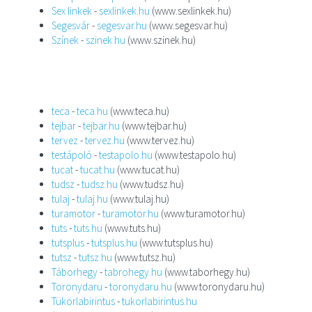
Sex linkek
-
sexlinkek.hu
(www.sexlinkek.hu)
Segesvár
-
segesvar.hu
(www.segesvar.hu)
Színek
-
szinek.hu
(www.szinek.hu)
teca
-
teca.hu
(www.teca.hu)
tejbar
-
tejbar.hu
(www.tejbar.hu)
tervez
-
tervez.hu
(www.tervez.hu)
testápoló
-
testapolo.hu
(www.testapolo.hu)
tucat
-
tucat.hu
(www.tucat.hu)
tudsz
-
tudsz.hu
(www.tudsz.hu)
tulaj
-
tulaj.hu
(www.tulaj.hu)
turamotor
-
turamotor.hu
(www.turamotor.hu)
tuts
-
tuts.hu
(www.tuts.hu)
tutsplus
-
tutsplus.hu
(www.tutsplus.hu)
tutsz
-
tutsz.hu
(www.tutsz.hu)
Táborhegy
-
tabrohegy.hu
(www.taborhegy.hu)
Toronydaru
-
toronydaru.hu
(www.toronydaru.hu)
Tükörlabirintus
-
tukorlabirintus.hu