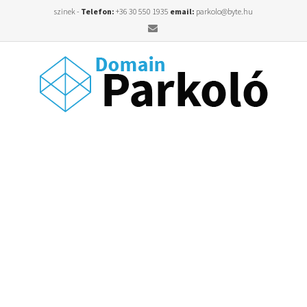
szinek -
Telefon:
+36 30 550 1935
email:
parkolo@byte.hu
Email