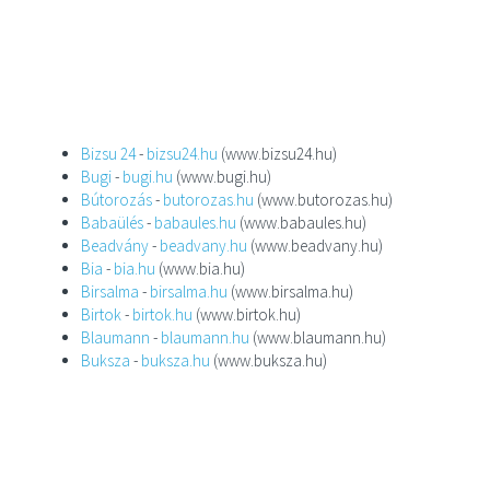
Bizsu 24
-
bizsu24.hu
(www.bizsu24.hu)
Bugi
-
bugi.hu
(www.bugi.hu)
Bútorozás
-
butorozas.hu
(www.butorozas.hu)
Babaülés
-
babaules.hu
(www.babaules.hu)
Beadvány
-
beadvany.hu
(www.beadvany.hu)
Bia
-
bia.hu
(www.bia.hu)
Birsalma
-
birsalma.hu
(www.birsalma.hu)
Birtok
-
birtok.hu
(www.birtok.hu)
Blaumann
-
blaumann.hu
(www.blaumann.hu)
Buksza
-
buksza.hu
(www.buksza.hu)