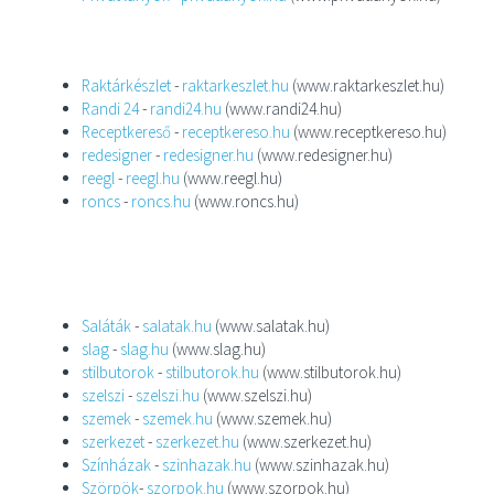
Raktárkészlet
-
raktarkeszlet.hu
(www.raktarkeszlet.hu)
Randi 24
-
randi24.hu
(www.randi24.hu)
Receptkereső
-
receptkereso.hu
(www.receptkereso.hu)
redesigner
-
redesigner.hu
(www.redesigner.hu)
reegl
-
reegl.hu
(www.reegl.hu)
roncs
-
roncs.hu
(www.roncs.hu)
Saláták
-
salatak.hu
(www.salatak.hu)
slag
-
slag.hu
(www.slag.hu)
stilbutorok
-
stilbutorok.hu
(www.stilbutorok.hu)
szelszi
-
szelszi.hu
(www.szelszi.hu)
szemek
-
szemek.hu
(www.szemek.hu)
szerkezet
-
szerkezet.hu
(www.szerkezet.hu)
Színházak
-
szinhazak.hu
(www.szinhazak.hu)
Szörpök
-
szorpok.hu
(www.szorpok.hu)