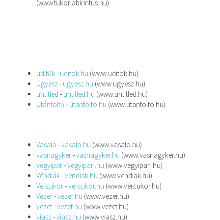
(www.tukorlabirintus.hu)
üditők
-
uditok.hu
(www.uditok.hu)
Ügyész
-
ugyesz.hu
(www.ugyesz.hu)
untitled
-
untitled.hu
(www.untitled.hu)
Utántöltő
-
utantolto.hu
(www.utantolto.hu)
Vasaló
-
vasalo.hu
(www.vasalo.hu)
vasnagyker
-
vasnagyker.hu
(www.vasnagyker.hu)
vegyipar
-
vegyipar .hu
(www.vegyipar .hu)
Véndiák
-
vendiak.hu
(www.vendiak.hu)
Vércukor
-
vercukor.hu
(www.vercukor.hu)
Vezér
-
vezer.hu
(www.vezer.hu)
vezet
-
vezet.hu
(www.vezet.hu)
viasz
-
viasz.hu
(www.viasz.hu)