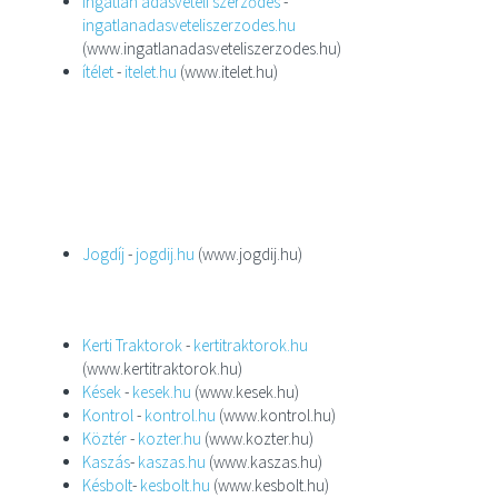
Ingatlan adásvételi szerződés
-
ingatlanadasveteliszerzodes.hu
(www.ingatlanadasveteliszerzodes.hu)
ítélet
-
itelet.hu
(www.itelet.hu)
Jogdíj
-
jogdij.hu
(www.jogdij.hu)
Kerti Traktorok
-
kertitraktorok.hu
(www.kertitraktorok.hu)
Kések
-
kesek.hu
(www.kesek.hu)
Kontrol
-
kontrol.hu
(www.kontrol.hu)
Köztér
-
kozter.hu
(www.kozter.hu)
Kaszás
-
kaszas.hu
(www.kaszas.hu)
Késbolt
-
kesbolt.hu
(www.kesbolt.hu)