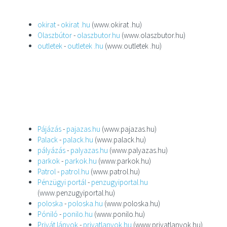
okirat
-
okirat .hu
(www.okirat .hu)
Olaszbútor
-
olaszbutor.hu
(www.olaszbutor.hu)
outletek
-
outletek .hu
(www.outletek .hu)
Pájázás
-
pajazas.hu
(www.pajazas.hu)
Palack
-
palack.hu
(www.palack.hu)
pályázás
-
palyazas.hu
(www.palyazas.hu)
parkok
-
parkok.hu
(www.parkok.hu)
Patrol
-
patrol.hu
(www.patrol.hu)
Pénzügyi portál
-
penzugyiportal.hu
(www.penzugyiportal.hu)
poloska
-
poloska.hu
(www.poloska.hu)
Póniló
-
ponilo.hu
(www.ponilo.hu)
Privát lányok
-
privatlanyok.hu
(www.privatlanyok.hu)