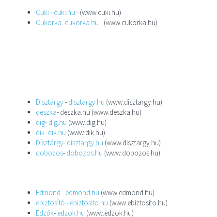
Cuki
-
cuki.hu
- (www.cuki.hu)
Cukorka
-
cukorka.hu
- (www.cukorka.hu)
Dísztárgy
-
disztargy.hu
(www.disztargy.hu)
deszka
- deszka.hu (www.deszka.hu)
dig
-
dig.hu
(www.dig.hu)
dik
-
dik.hu
(www.dik.hu)
Dísztárgy
-
disztargy.hu
(www.disztargy.hu)
dobozos
-
dobozos.hu
(www.dobozos.hu)
Edmond
-
edmond.hu
(www.edmond.hu)
ebiztosító
-
ebiztosito.hu
(www.ebiztosito.hu)
Edzők
-
edzok.hu
(www.edzok.hu)