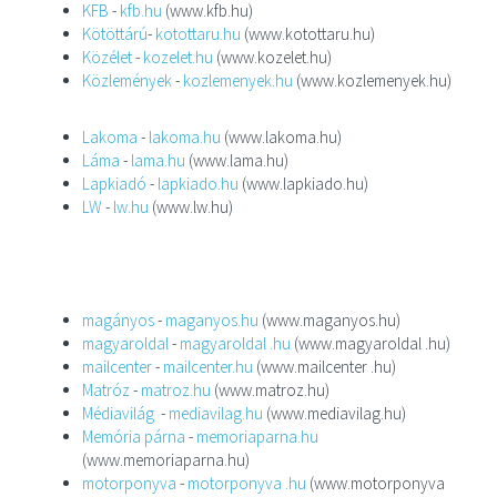
KFB
-
kfb.hu
(www.kfb.hu)
Kötöttárú
-
kotottaru.hu
(www.kotottaru.hu)
Közélet
-
kozelet.hu
(www.kozelet.hu)
Közlemények
-
kozlemenyek.hu
(www.kozlemenyek.hu)
Lakoma
-
lakoma.hu
(www.lakoma.hu)
Láma
-
lama.hu
(www.lama.hu)
Lapkiadó
-
lapkiado.hu
(www.lapkiado.hu)
LW
-
lw.hu
(www.lw.hu)
magányos
-
maganyos.hu
(www.maganyos.hu)
magyaroldal
-
magyaroldal .hu
(www.magyaroldal .hu)
mailcenter
-
mailcenter.hu
(www.mailcenter .hu)
Matróz
-
matroz.hu
(www.matroz.hu)
Médiavilág
-
mediavilag.hu
(www.mediavilag.hu)
Memória párna
-
memoriaparna.hu
(www.memoriaparna.hu)
motorponyva
-
motorponyva .hu
(www.motorponyva