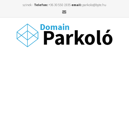
szinek -
Telefon:
+36 30 550 1935
email:
parkolo@byte.hu
Email