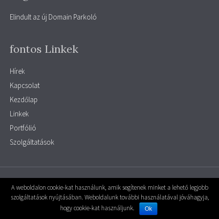
Elindult az új Domain Parkoló
fontos Linkek
Hírek
Kapcsolat
Kezdőlap
Linkek
Portfólió
Szolgáltatások
© 2026 parkolo
|
Powered by
MiniPortál
A weboldalon cookie-kat használunk, amik segítenek minket a lehető legjobb
szolgáltatások nyújtásában. Weboldalunk további használatával jóváhagyja,
A Weboldal motorja, a
MiniPortál Ingyenes weboldal készítő rendszer -
hogy cookie-kat használjunk.
Powered by
MiniPortál
Ok