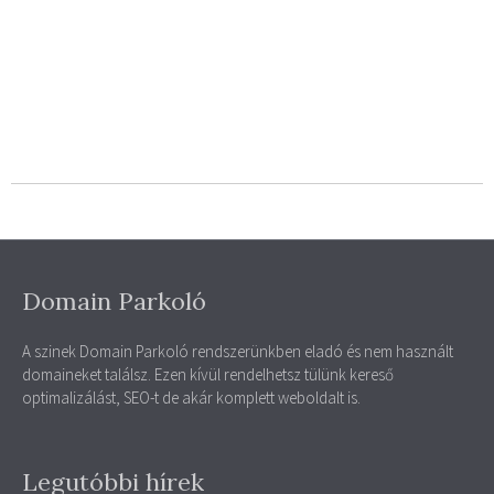
Domain Parkoló
A szinek Domain Parkoló rendszerünkben eladó és nem használt
domaineket találsz. Ezen kívül rendelhetsz tülünk kereső
optimalizálást, SEO-t de akár komplett weboldalt is.
Legutóbbi hírek