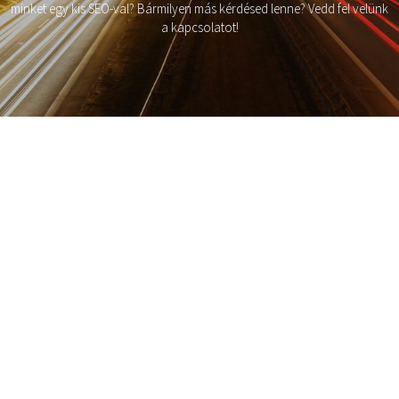
minket egy kis SEO-val? Bármilyen más kérdésed lenne? Vedd fel velünk
a kapcsolatot!