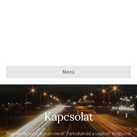
Menü
Kapcsolat
Megvennéd ezt a domain nevet? Parkoltatnád a sajátod? Megbíznál